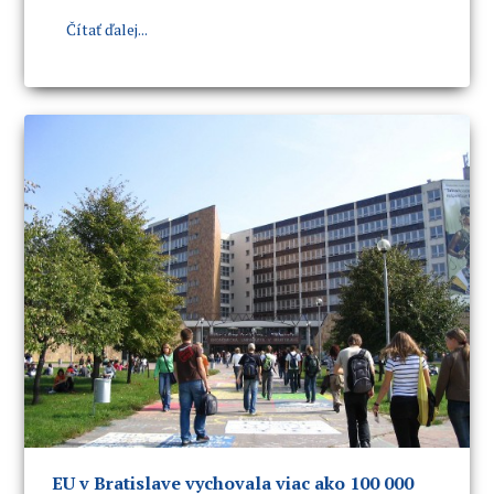
„PROGNÓZY VÝVOJA NA TRHU PRÁCE“
, ktorá sa
Čítať ďalej...
uskutoční
v utorok 16. apríla 2019 o 15.15 hod. v
spoločenskej miestnosti V1 (budova NHF a OF).
EU v Bratislave vychovala viac ako 100 000