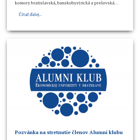
komory bratislavská, banskobystrická a prešovská
zriadili súkromnú Vysokú školu v Bratislave, ktorej vláda
Čítať ďalej...
udelila právo verejnosti.
Pozvánka na stretnutie členov Alumni klubu