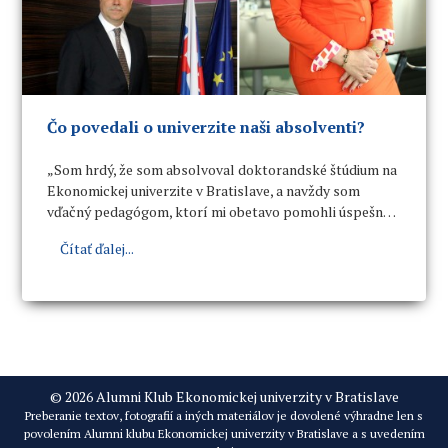
Čo povedali o univerzite naši absolventi?
„Som hrdý, že som absolvoval doktorandské štúdium na
Ekonomickej univerzite v Bratislave, a navždy som
vďačný pedagógom, ktorí mi obetavo pomohli úspešne
ho dokončiť. Aj po takej dlhej dobe mám stále v živej
Čítať ďalej...
pamäti obraz vysokokvalifikovaných pedagógov, ktorí
boli vždy ochotní a nápomocní viet- namským
študentom. Boli vždy pre mňa motiváciou nielen vtedy,
ale aj po skončení štúdia na ceste životom.“
© 2026 Alumni Klub Ekonomickej univerzity v Bratislave
Preberanie textov, fotografií a iných materiálov je dovolené výhradne len s
povolením Alumni klubu Ekonomickej univerzity v Bratislave a s uvedením