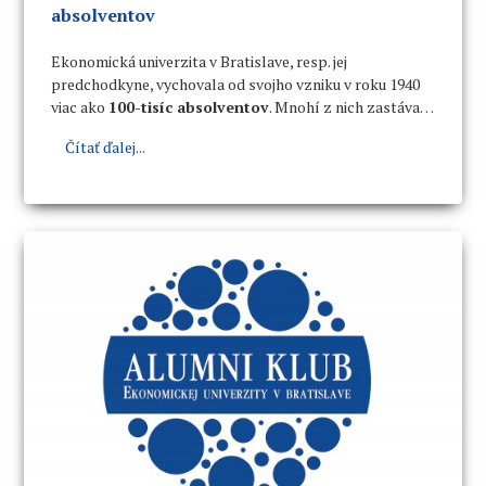
absolventov
Ekonomická univerzita v Bratislave, resp. jej
predchodkyne, vychovala od svojho vzniku v roku 1940
viac ako
100-tisíc absolventov
. Mnohí z nich zastávali
a zastávajú významné pracovné pozície a funkcie
Čítať ďalej...
v spoločenskom, politickom a ekonomickom systéme,
ako aj v športových odvetviach v SR a v zahraničí.