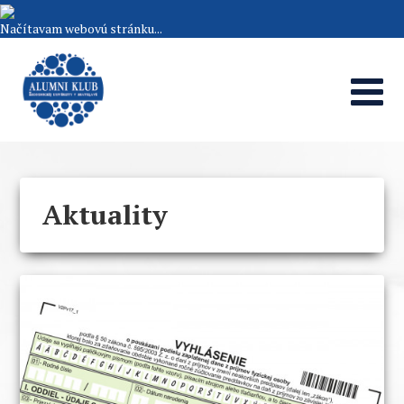
Načítavam webovú stránku...
Aktuality