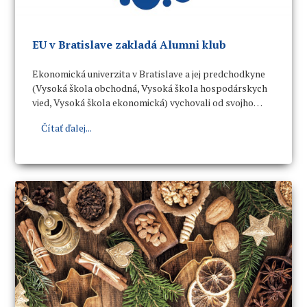
EU v Bratislave zakladá Alumni klub
Ekonomická univerzita v Bratislave a jej predchodkyne
(Vysoká škola obchodná, Vysoká škola hospodárskych
vied, Vysoká škola ekonomická) vychovali od svojho
vzniku mnoho absolventov. Preto sa univerzita rozhodla
Čítať ďalej...
založiť
Alumni klub Ekonomickej univerzity v
Bratislave
v súlade s Dlhodobým zámerom rozvoja
univerzity na roky 2015 – 2019 s výhľadom do roku 2023.
Alumni klub je združením absolventov a priateľov EU
v Bratislave, ktorého cieľmi sú organizácie pravidelných
stretnutí, odborných prednášok a workshopov,
neformálnych stretnutí a informovať o každodennom
dianí na univerzite.