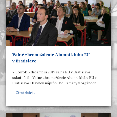
Valné zhromaždenie Alumni klubu EU
v Bratislave
V utorok 3. decembra 2019 sa na EU v Bratislave
uskutočnilo Valné zhromaždenie Alumni klubu EU v
Bratislave. Hlavnou náplňou boli zmeny v orgánoch
Výkonného výboru, správa o činnosti od ostatného
Čítať ďalej...
valného zhromaždenia, schválenie rozpočtu a
prerokovanie plánu činnosti Alumni klubu na rok 2020.