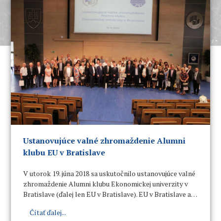
Ustanovujúce valné zhromaždenie Alumni
klubu EU v Bratislave
V utorok 19. júna 2018 sa uskutočnilo ustanovujúce valné
zhromaždenie Alumni klubu Ekonomickej univerzity v
Bratislave (ďalej len EU v Bratislave). EU v Bratislave a
jej predchodkyne (Vysoká škola obchodná, Vysoká škola
Čítať ďalej...
hospodárskych vied, Vysoká škola ekonomická)