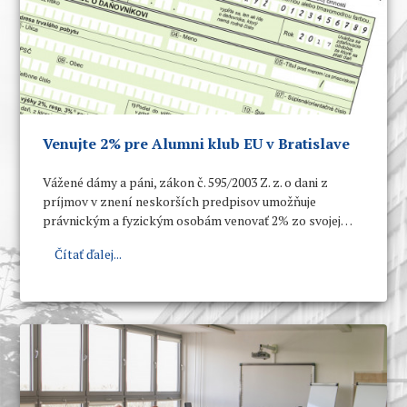
Venujte 2% pre Alumni klub EU v Bratislave
Vážené dámy a páni, zákon č. 595/2003 Z. z. o dani z
príjmov v znení neskorších predpisov umožňuje
právnickým a fyzickým osobám venovať 2% zo svojej
zaplatenej dane za rok 2025 niektorej organizácii
Čítať ďalej...
zaregistrovanej Notárskou komorou Slovenskej
republiky v centrálnom zozname prijímateľov. Takouto
organizáciou je aj Alumni klub Ekonomickej univerzity v
Bratislave.