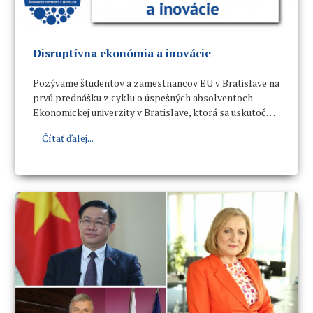
Disruptívna ekonómia a inovácie
Pozývame študentov a zamestnancov EU v Bratislave na
prvú prednášku z cyklu o úspešných absolventoch
Ekonomickej univerzity v Bratislave, ktorá sa uskutoční
v utorok 27. novembra 2018 o 15.15 h v spoločenskej
Čítať ďalej...
miestnosti V1 (budova NHF a OF).