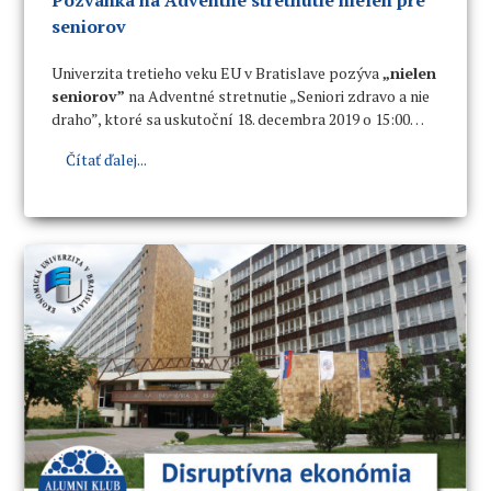
Pozvánka na Adventné stretnutie nielen pre
seniorov
Univerzita tretieho veku EU v Bratislave pozýva
„nielen
seniorov”
na Adventné stretnutie „Seniori zdravo a nie
draho”, ktoré sa uskutoční 18. decembra 2019 o 15:00
hod. na Ekonomickej univerzite v Bratislave.
Čítať ďalej...