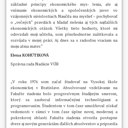
základné princípy ekonomického mys- lenia, ale aj
vnímanie ekonomických a spoločenských javov vo
vzájomných súvislostiach. Naučila ma myslieť – pochybovať
o „večných“ pravdách a hľadať riešenia aj tých najťažších
ekonomických otázok. Všetky tieto hodnoty, ktoré mi
odovzdali moji učitelia, som plnohodnotne zužitkovala a
rozvíjala v mojej práci. Aj dnes sa s radosťou vraciam na
moju alma mater.“
Elena KOHÚTIKOVÁ
Správna rada Nadácie VÚB
„V roku 1976 som začal študovať na Vysokej škole
ekonomickej v Bratislave. Absolvované vzdelávanie na
Fakulte riadenia bolo progresívnym študijným smerom,
ktorý sa zaoberal informačnými technológiami a
programovaním. Študentom v tom čase umožňoval získať
vedomosti v rámci v tom čase úplne novej, modernej a
pokrokovej oblasti. Fakulta riadenia otvorila postupne
dvere aj novým generáciám ďalších absolventov a pripravila