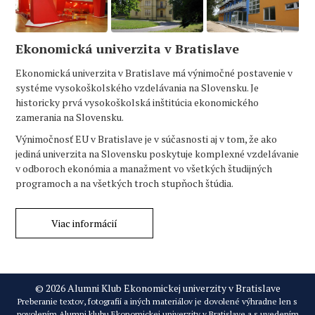
Ekonomická univerzita v Bratislave
Ekonomická univerzita v Bratislave má výnimočné postavenie v
systéme vysokoškolského vzdelávania na Slovensku. Je
historicky prvá vysokoškolská inštitúcia ekonomického
zamerania na Slovensku.
Výnimočnosť EU v Bratislave je v súčasnosti aj v tom, že ako
jediná univerzita na Slovensku poskytuje komplexné vzdelávanie
v odboroch ekonómia a manažment vo všetkých študijných
programoch a na všetkých troch stupňoch štúdia.
Viac informácií
© 2026 Alumni Klub Ekonomickej univerzity v Bratislave
Preberanie textov, fotografií a iných materiálov je dovolené výhradne len s
povolením Alumni klubu Ekonomickej univerzity v Bratislave a s uvedením