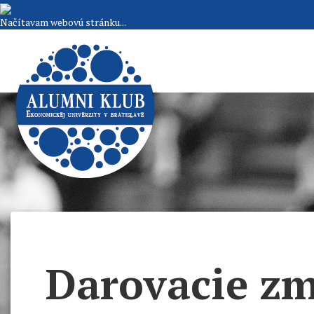
Načítavam webovú stránku...
Darovacie z