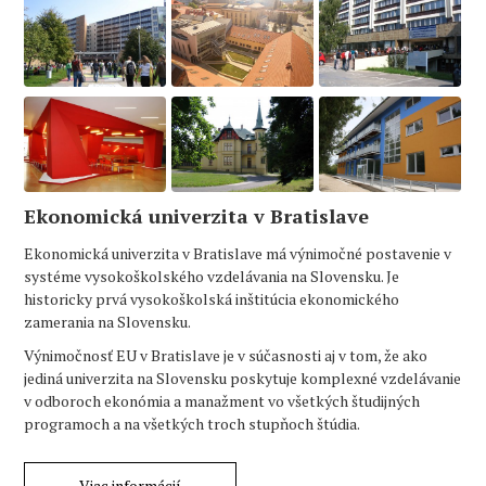
Ekonomická univerzita v Bratislave
Ekonomická univerzita v Bratislave má výnimočné postavenie v
systéme vysokoškolského vzdelávania na Slovensku. Je
historicky prvá vysokoškolská inštitúcia ekonomického
zamerania na Slovensku.
Výnimočnosť EU v Bratislave je v súčasnosti aj v tom, že ako
jediná univerzita na Slovensku poskytuje komplexné vzdelávanie
v odboroch ekonómia a manažment vo všetkých študijných
programoch a na všetkých troch stupňoch štúdia.
Viac informácií