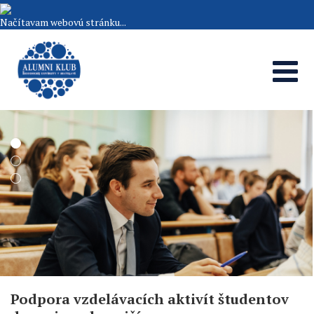
Načítavam webovú stránku...
Podpora vzdelávacích aktivít študentov